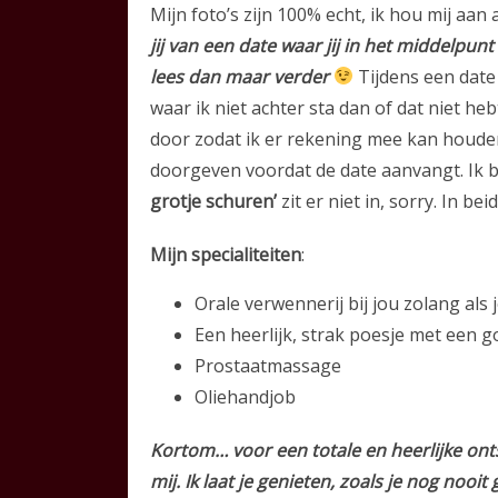
Mijn foto’s zijn 100% echt, ik hou mij aan
jij van een date waar jij in het middelpunt
lees dan maar verder
Tijdens een dat
waar ik niet achter sta dan of dat niet he
door zodat ik er rekening mee kan houden. 
doorgeven voordat de date aanvangt. Ik b
grotje schuren’
zit er niet in, sorry. In b
Mijn specialiteiten
:
Orale verwennerij bij jou zolang als
Een heerlijk, strak poesje met een 
Prostaatmassage
Oliehandjob
Kortom… voor een totale en heerlijke ontsp
mij. Ik laat je genieten, zoals je nog noo