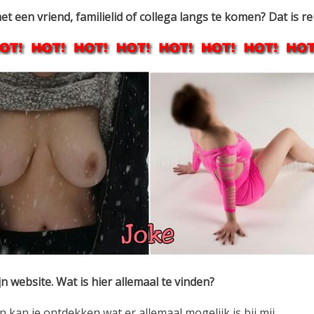
t een vriend, familielid of collega langs te komen? Dat is re
 website. Wat is hier allemaal te vinden?
 en kan je ontdekken wat er allemaal mogelijk is bij mij.