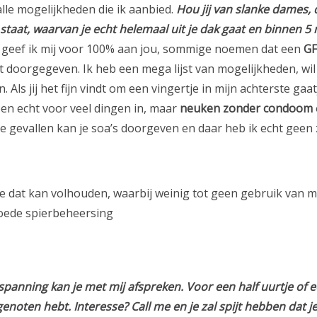
 alle mogelijkheden die ik aanbied.
Hou jij van slanke dames,
 staat, waarvan je echt helemaal uit je dak gaat en binnen 5 m
e geef ik mij voor 100% aan jou, sommige noemen dat een
GF
bt doorgegeven. Ik heb een mega lijst van mogelijkheden, wil 
Als jij het fijn vindt om een vingertje in mijn achterste gaa
en echt voor veel dingen in, maar
neuken zonder condoom
eide gevallen kan je soa’s doorgeven en daar heb ik echt geen z
 je dat kan volhouden, waarbij weinig tot geen gebruik van m
goede spierbeheersing
anning kan je met mij afspreken. Voor een half uurtje of een p
it genoten hebt. Interesse? Call me en je zal spijt hebben dat