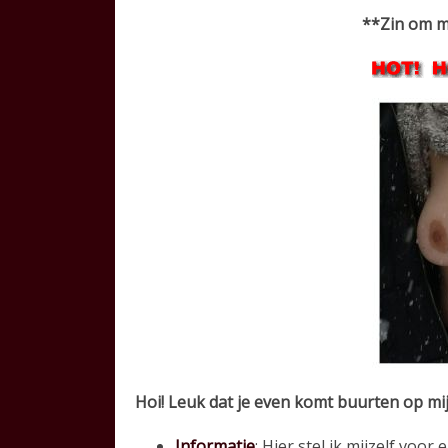
**Zin om me
Hoi! Leuk dat je even komt buurten op mijn
Informatie
: Hier stel ik mijzelf voor