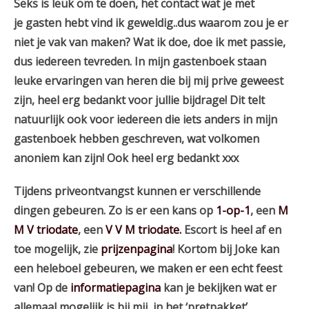
Seks is leuk om te doen, het contact wat je met
je gasten hebt vind ik geweldig..dus waarom zou je er
niet je vak van maken? Wat ik doe, doe ik met passie,
dus iedereen tevreden. In mijn gastenboek staan
leuke ervaringen van heren die bij mij prive geweest
zijn, heel erg bedankt voor jullie bijdrage! Dit telt
natuurlijk ook voor iedereen die iets anders in mijn
gastenboek hebben geschreven, wat volkomen
anoniem kan zijn! Ook heel erg bedankt xxx
Tijdens priveontvangst kunnen er verschillende
dingen gebeuren. Zo is er een kans op
1-op-1
, een
M
M V triodate
, een
V V M triodate.
Escort is heel af en
toe mogelijk, zie
prijzenpagina
! Kortom bij Joke kan
een heleboel gebeuren, we maken er een echt feest
van! Op de
informatiepagina
kan je bekijken wat er
allemaal mogelijk is bij mij, in het ‘pretpakket’.