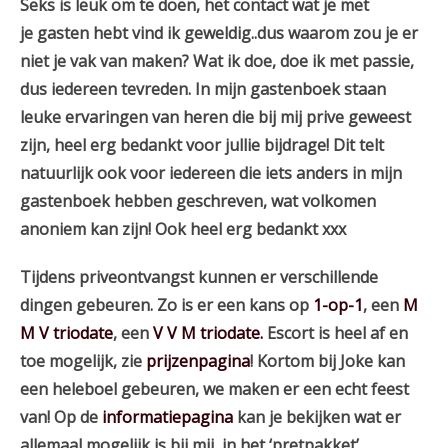
Seks is leuk om te doen, het contact wat je met
je gasten hebt vind ik geweldig..dus waarom zou je er
niet je vak van maken? Wat ik doe, doe ik met passie,
dus iedereen tevreden. In mijn gastenboek staan
leuke ervaringen van heren die bij mij prive geweest
zijn, heel erg bedankt voor jullie bijdrage! Dit telt
natuurlijk ook voor iedereen die iets anders in mijn
gastenboek hebben geschreven, wat volkomen
anoniem kan zijn! Ook heel erg bedankt xxx
Tijdens priveontvangst kunnen er verschillende
dingen gebeuren. Zo is er een kans op
1-op-1
, een
M
M V triodate
, een
V V M triodate.
Escort is heel af en
toe mogelijk, zie
prijzenpagina
! Kortom bij Joke kan
een heleboel gebeuren, we maken er een echt feest
van! Op de
informatiepagina
kan je bekijken wat er
allemaal mogelijk is bij mij, in het ‘pretpakket’.