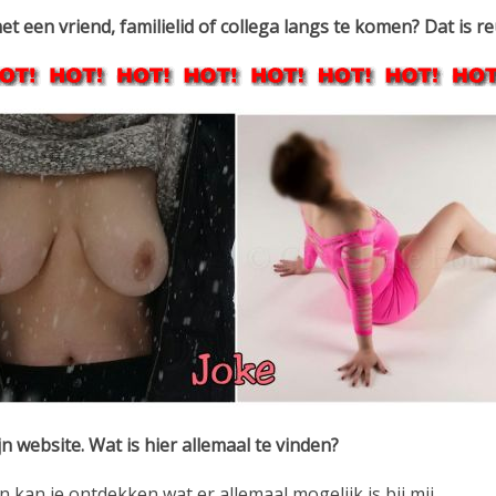
t een vriend, familielid of collega langs te komen? Dat is re
 website. Wat is hier allemaal te vinden?
 en kan je ontdekken wat er allemaal mogelijk is bij mij.