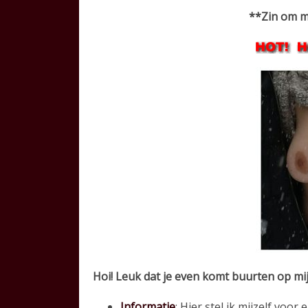
**Zin om me
Hoi! Leuk dat je even komt buurten op mijn
Informatie
: Hier stel ik mijzelf voor