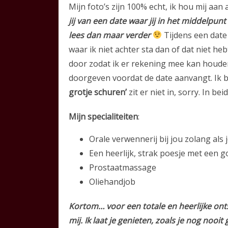
Mijn foto’s zijn 100% echt, ik hou mij aan
jij van een date waar jij in het middelpunt
lees dan maar verder
Tijdens een dat
waar ik niet achter sta dan of dat niet he
door zodat ik er rekening mee kan houden. 
doorgeven voordat de date aanvangt. Ik b
grotje schuren’
zit er niet in, sorry. In b
Mijn specialiteiten
:
Orale verwennerij bij jou zolang als
Een heerlijk, strak poesje met een 
Prostaatmassage
Oliehandjob
Kortom… voor een totale en heerlijke ontsp
mij. Ik laat je genieten, zoals je nog noo