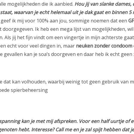
 alle mogelijkheden die ik aanbied.
Hou jij van slanke dames,
 staat, waarvan je echt helemaal uit je dak gaat en binnen 5 m
e geef ik mij voor 100% aan jou, sommige noemen dat een
GF
bt doorgegeven. Ik heb een mega lijst van mogelijkheden, wil 
Als jij het fijn vindt om een vingertje in mijn achterste gaa
en echt voor veel dingen in, maar
neuken zonder condoom
eide gevallen kan je soa’s doorgeven en daar heb ik echt geen z
 je dat kan volhouden, waarbij weinig tot geen gebruik van m
goede spierbeheersing
anning kan je met mij afspreken. Voor een half uurtje of een p
it genoten hebt. Interesse? Call me en je zal spijt hebben dat