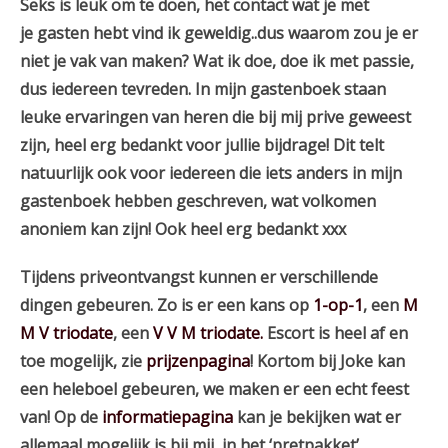
Seks is leuk om te doen, het contact wat je met
je gasten hebt vind ik geweldig..dus waarom zou je er
niet je vak van maken? Wat ik doe, doe ik met passie,
dus iedereen tevreden. In mijn gastenboek staan
leuke ervaringen van heren die bij mij prive geweest
zijn, heel erg bedankt voor jullie bijdrage! Dit telt
natuurlijk ook voor iedereen die iets anders in mijn
gastenboek hebben geschreven, wat volkomen
anoniem kan zijn! Ook heel erg bedankt xxx
Tijdens priveontvangst kunnen er verschillende
dingen gebeuren. Zo is er een kans op
1-op-1
, een
M
M V triodate
, een
V V M triodate.
Escort is heel af en
toe mogelijk, zie
prijzenpagina
! Kortom bij Joke kan
een heleboel gebeuren, we maken er een echt feest
van! Op de
informatiepagina
kan je bekijken wat er
allemaal mogelijk is bij mij, in het ‘pretpakket’.