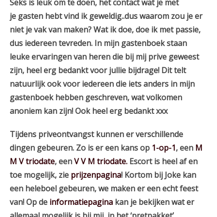
Seks is leuk om te doen, het contact wat je met
je gasten hebt vind ik geweldig..dus waarom zou je er
niet je vak van maken? Wat ik doe, doe ik met passie,
dus iedereen tevreden. In mijn gastenboek staan
leuke ervaringen van heren die bij mij prive geweest
zijn, heel erg bedankt voor jullie bijdrage! Dit telt
natuurlijk ook voor iedereen die iets anders in mijn
gastenboek hebben geschreven, wat volkomen
anoniem kan zijn! Ook heel erg bedankt xxx
Tijdens priveontvangst kunnen er verschillende
dingen gebeuren. Zo is er een kans op
1-op-1
, een
M
M V triodate
, een
V V M triodate.
Escort is heel af en
toe mogelijk, zie
prijzenpagina
! Kortom bij Joke kan
een heleboel gebeuren, we maken er een echt feest
van! Op de
informatiepagina
kan je bekijken wat er
allemaal mogelijk is bij mij, in het ‘pretpakket’.